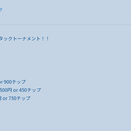
ク
スタックトーナメント！！
r 900チップ
00円 or 450チップ
 or 750チップ