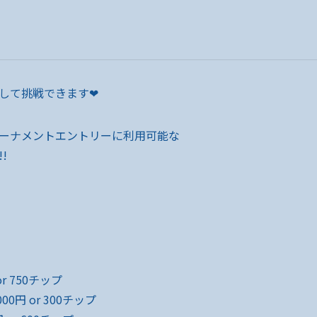
して挑戦できます❤
ーナメントエントリーに利用可能な
!
r 750チップ
0円 or 300チップ