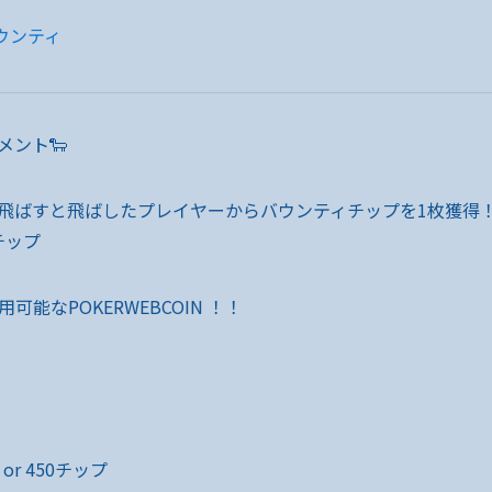
ウンティ
メント🐑
飛ばすと飛ばしたプレイヤーからバウンティチップを1枚獲得
チップ
能なPOKERWEBCOIN ！！
 or 450チップ